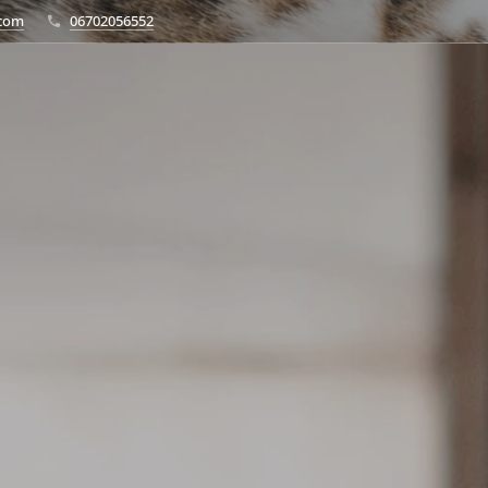
.com
06702056552