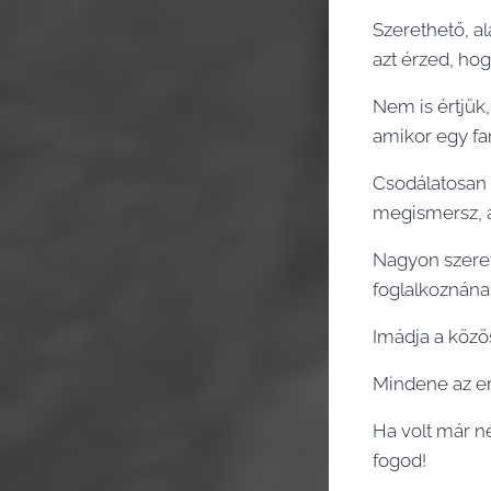
Szerethető, a
azt érzed, ho
Nem is értjük
amikor egy fan
Csodálatosan 
megismersz, a
Nagyon szeret 
foglalkoznána
Imádja a közös
Mindene az em
Ha volt már n
fogod!