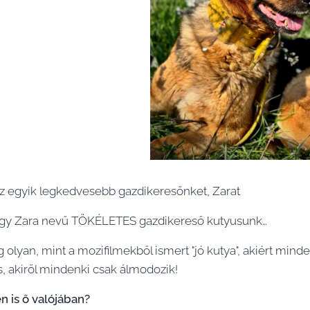
 egyik legkedvesebb gazdikeresőnket, Zarat
gy Zara nevű TÖKÉLETES gazdikereső kutyusunk…
g olyan, mint a mozifilmekből ismert "jó kutya", akiért min
s, akiről mindenki csak álmodozik!
n is ő valójában?