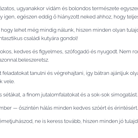
lázatos, ugyanakkor vidám és bolondos természete egyszer
gy igen, egészen eddig ő hiányzott neked ahhoz, hogy telje
, hogy lehet még mindig nálunk, hiszen minden olyan tulaj
tasztikus családi kutyára gondol!
okos, kedves és figyelmes, szófogadó és nyugodt. Nem ro
zonnal beleszeretsz.
feladatokat tanulni és végrehajtani, így bátran ajánljuk ol
k vele.
 sétákat, a finom jutalomfalatokat és a sok-sok simogatást.
ber — őszintén hálás minden kedves szóért és érintésért.
émetjuhászod, ne is keress tovább, hiszen minden jó tulajdo