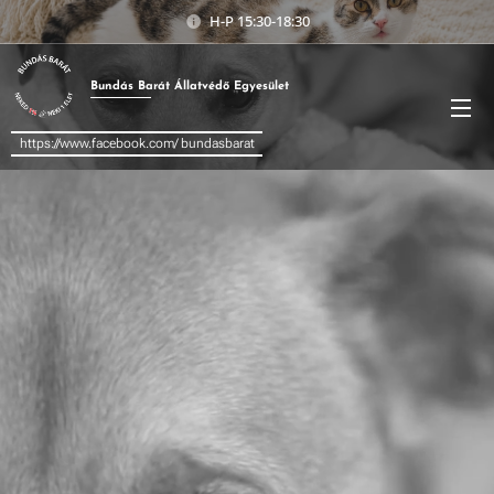
H-P 15:30-18:30
Bundás
Barát
Állatvédő Egyesület
https://www.facebook.com/ bundasbarat