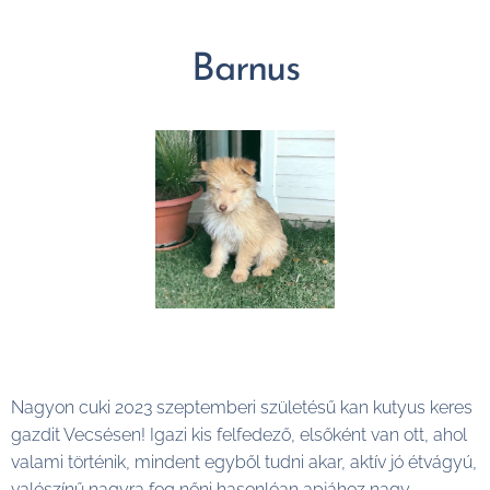
Barnus
Nagyon cuki 2023 szeptemberi születésű kan kutyus keres
gazdit Vecsésen! Igazi kis felfedező, elsőként van ott, ahol
valami történik, mindent egyből tudni akar, aktív jó étvágyú,
valószínű nagyra fog nőni hasonlóan apjához nagy