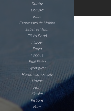
Dobby
Dollyka
Ellus
Eszpresszó és Mokka
Ezüst és Velúr
Fifi és Dodó
Flipper
Freya
Fondue
Foxi Fickó
Gyöngyvér
Három cirmos szív
Havas
Holy
Kicsike
Kistigris
Korni