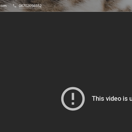
.com
06702056552