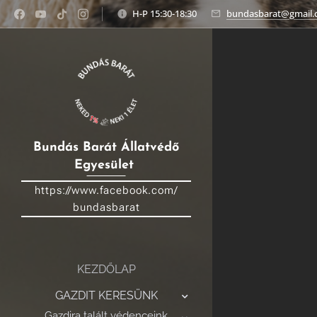
H-P 15:30-18:30
bundasbarat@gmail
Bundás
Barát
Állatvédő
Egyesület
https://www.facebook.com/
bundasbarat
KEZDŐLAP
GAZDIT KERESÜNK
Gazdira talált védenceink