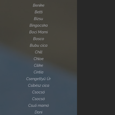
Benike
Betti
Bizsu
Bingocska
Boci Mami
Bosco
Bubu cica
Chill
Chloe
Cilike
Cintia
Csengettyű Úr
Csibész cica
Csocsó
Csocsó
Csuli mamó
Dani