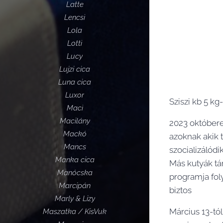
Latte
Lencsi
Lola
Lotti
Lucy
Lujzi cica
Luna cica
Luxor
Sziszi kb 5 kg
Maci
Macilány
2023 októbere 
Mackó
azoknak akik 
Mancs
szocializálódi
Manka cica
Más kutyák tár
Manócska
programja fol
Marcipán
biztos🤗
Marly & Lizy
Március 13-tól
Maszatka / KisVuk