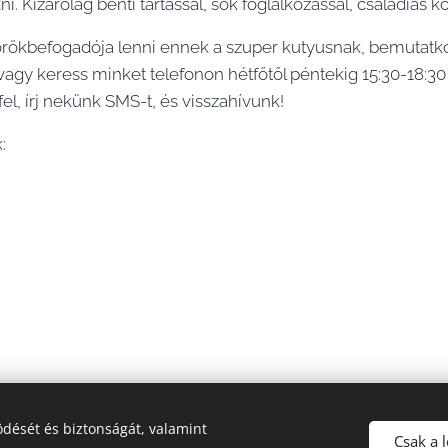
. Kizárólag benti tartással, sok foglalkozással, családias
örökbefogadója lenni ennek a szuper kutyusnak, bemutat
 vagy keress minket telefonon hétfőtől péntekig 15:30-18:
l, írj nekünk SMS-t, és visszahívunk!
:
sa:
dését és biztonságát, valamint
Csak a 
mellett,