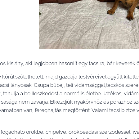
-os kislány, aki legjobban hasonlít egy tacsira, bár keverék ő 
körül születhetett, majd gazdája testvéreivel együtt kitette
tacsi lányosak. Csupa bűbáj, teli vidámsággal,tacskós sze
k, tanulja a beilleszkedést a normális életbe. Játékos, vid
sasága nem zavarja. Elkezdjük nyakörvhöz és pórázhoz szokt
yamatban van, féreghajtás megtörtént. Valami tacsi biztos 
 fogadható örökbe, chipelve, örökbeadási szerződéssel, ivar