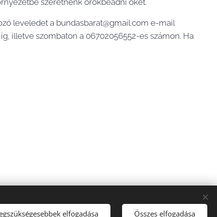
 környezetbe szeretnénk örökbeadni őket.
kozó leveledet a bundasbarat@gmail.com e-mail
30 ig, illetve szombaton a 06702056552-es számon. Ha
legszükségesebbek elfogadása
Összes elfogadása