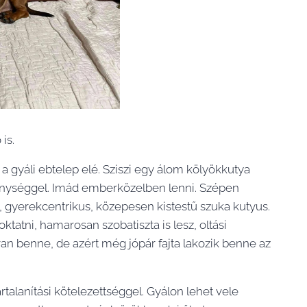
is.
 a gyáli ebtelep elé. Sziszi egy álom kölyökkutya
rénységgel. Imád emberközelben lenni. Szépen
ám, gyerekcentrikus, közepesen kistestű szuka kutyus.
atni, hamarosan szobatiszta is lesz, oltási
van benne, de azért még jópár fajta lakozik benne az
talanítási kötelezettséggel. Gyálon lehet vele