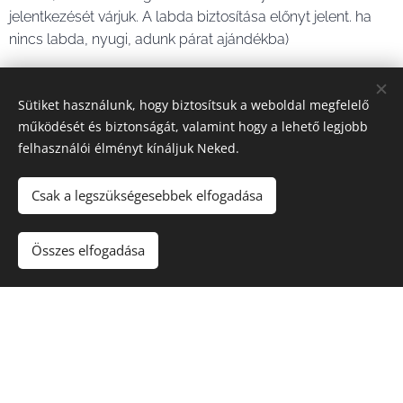
jelentkezését várjuk. A labda biztosítása előnyt jelent. ha
nincs labda, nyugi, adunk párat ajándékba)
Örökbefogadási feltételek:
Sütiket használunk, hogy biztosítsuk a weboldal megfelelő
• Budapesten vagy környékére adunk örökbe, nagyon
működését és biztonságát, valamint hogy a lehető legjobb
kivételes esetben messzebb
felhasználói élményt kínáljuk Neked.
• Csak benti tartással, biztonságos ablakokkal, macska-
Csak a legszükségesebbek elfogadása
vagy minimum szúnyoghálóval ellátva, bukó ablakokon
védőráccsal felszerelve. Kijárás csak macskakifutós
területre!
Összes elfogadása
• Örökbefogadási szerződéssel, ivartalanítási
kötelezettséggel
• Ha másik cica mellé szeretnél örökbefogadni, cicádnak
rendelkeznie kell negatív FeLV/FIV teszttel
• A cicát csak akkor adjuk át az örökbefogadáskor, ha