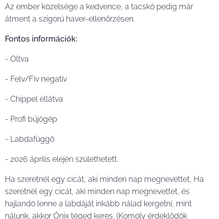
Az ember közelsége a kedvence, a tacskó pedig már
átment a szigorú haver-ellenőrzésen.
Fontos információk:
- Oltva
- Felv/Fiv negatív
- Chippel ellátva
- Profi bújógép
- Labdafüggő
- 2026 április elején születhetett.
Ha szeretnél egy cicát, aki minden nap megnevettet, Ha
szeretnél egy cicát, aki minden nap megnevettet, és
hajlandó lenne a labdáját inkább nálad kergetni, mint
nálunk, akkor Ónix téged keres. (Komoly érdeklődők