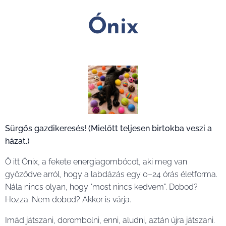
Ónix
Sürgős gazdikeresés! (Mielőtt teljesen birtokba veszi a
házat.)
Ő itt Ónix, a fekete energiagombócot, aki meg van
győződve arról, hogy a labdázás egy 0–24 órás életforma.
Nála nincs olyan, hogy "most nincs kedvem". Dobod?
Hozza. Nem dobod? Akkor is várja.
Imád játszani, dorombolni, enni, aludni, aztán újra játszani.