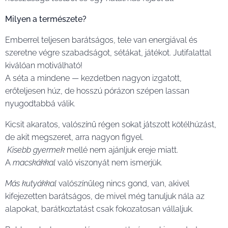
Milyen a természete?
Emberrel teljesen barátságos, tele van energiával és
szeretne végre szabadságot, sétákat, játékot. Jutifalattal
kiválóan motiválható! 😁
A séta a mindene — kezdetben nagyon izgatott,
erőteljesen húz, de hosszú pórázon szépen lassan
nyugodtabbá válik.
Kicsit akaratos, valószínű régen sokat játszott kötélhúzást,
de akit megszeret, arra nagyon figyel.
Kisebb gyermek
mellé nem ajánljuk ereje miatt.
A
macskákkal
való viszonyát nem ismerjük.
Más kutyákkal
valószínűleg nincs gond, van, akivel
kifejezetten barátságos, de mivel még tanuljuk nála az
alapokat, barátkoztatást csak fokozatosan vállaljuk. ❤️