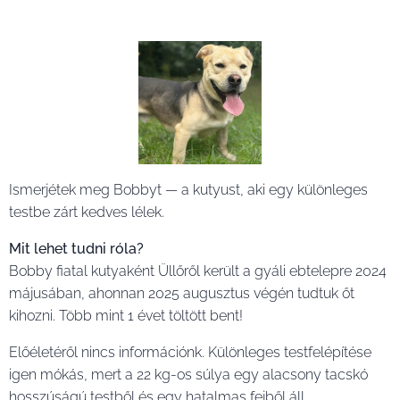
Ismerjétek meg Bobbyt — a kutyust, aki egy különleges
testbe zárt kedves lélek.
Mit lehet tudni róla?
Bobby fiatal kutyaként Üllőről került a gyáli ebtelepre 2024
májusában, ahonnan 2025 augusztus végén tudtuk őt
kihozni. Több mint 1 évet töltött bent!
Előéletéről nincs információnk. Különleges testfelépítése
igen mókás, mert a 22 kg-os súlya egy alacsony tacskó
hosszúságú testből és egy hatalmas fejből áll