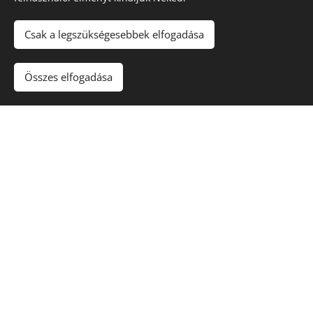
bundasbarat@gmail.com
e-mail címre várjuk, vagy keress
minket telefonon hétfőtől péntekig 15:30-18:30 ig, illetve
Csak a legszükségesebbek elfogadása
szombaton a 06702056552-es számon. Ha nem vesszük
fel, írj nekünk SMS-t, és visszahívunk!
Összes elfogadása
Tulajdonságok
:
- erős, aktív,
- akaratos,
- nagyon mókás, kedves természetű
Örökbefogadása
:
- Kinti-benti tartás mellett,
- Oltási könyvvel,
- Chippel,