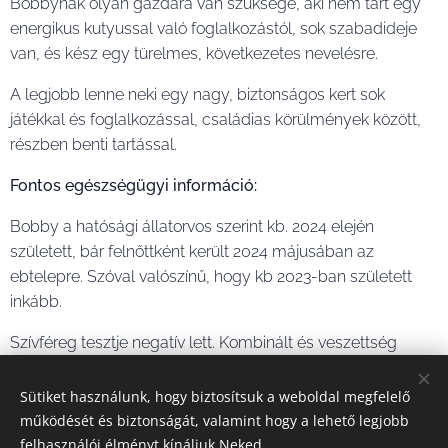
Bobbynak olyan gazdára van szüksége, aki nem tart egy
energikus kutyussal való foglalkozástól, sok szabadideje
van, és kész egy türelmes, következetes nevelésre.🥰
A legjobb lenne neki egy nagy, biztonságos kert sok
játékkal és foglalkozással, családias körülmények között,
részben benti tartással.
Fontos egészségügyi információ:
Bobby a hatósági állatorvos szerint kb. 2024 elején
született, bár felnőttként került 2024 májusában az
ebtelepre. Szóval valószínű, hogy kb 2023-ban született
inkább.
Szívféreg tesztje negatív lett. Kombinált és veszettség
oltással rendelkezik, ivartalanítva van.
Sütiket használunk, hogy biztosítsuk a weboldal megfelelő
Ha szeretnél örökbefogadója lenni ennek a szuper
működését és biztonságát, valamint hogy a lehető legjobb
kutyusnak, bemutatkozó levelet a
felhasználói élményt kínáljuk Neked.