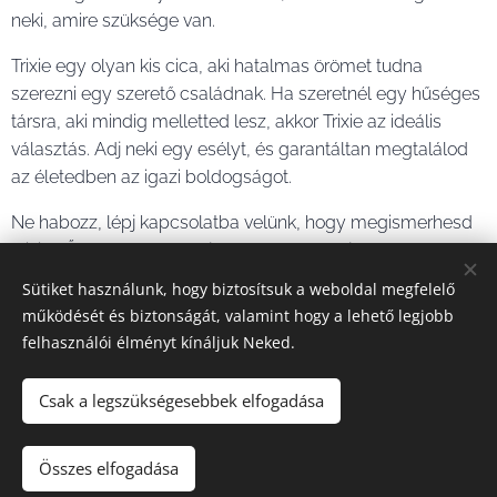
neki, amire szüksége van.
Trixie egy olyan kis cica, aki hatalmas örömet tudna
szerezni egy szerető családnak. Ha szeretnél egy hűséges
társra, aki mindig melletted lesz, akkor Trixie az ideális
választás. Adj neki egy esélyt, és garantáltan megtalálod
az életedben az igazi boldogságot.
Ne habozz, lépj kapcsolatba velünk, hogy megismerhesd
Trixiet. Ő már nagyon várja, hogy megtalálja a szuper
gazdiját, aki mindig szeretettel és gondoskodással fogja
Sütiket használunk, hogy biztosítsuk a weboldal megfelelő
körül venni.
működését és biztonságát, valamint hogy a lehető legjobb
felhasználói élményt kínáljuk Neked.
Az örökbefogadás kizárólag:
- Budapest és környéke
Csak a legszükségesebbek elfogadása
- Benti tartással, macskabiztos ház/lakásba (minimum
Összes elfogadása
szúnyogháló)