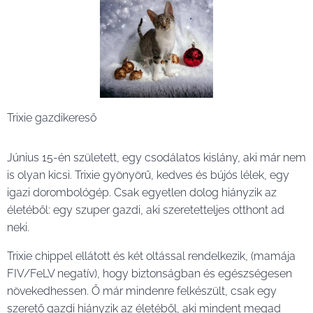
Trixie gazdikereső ❤️
Június 15-én született, egy csodálatos kislány, aki már nem
is olyan kicsi. Trixie gyönyörű, kedves és bújós lélek, egy
igazi dorombológép. Csak egyetlen dolog hiányzik az
életéből: egy szuper gazdi, aki szeretetteljes otthont ad
neki.
Trixie chippel ellátott és két oltással rendelkezik, (mamája
FIV/FeLV negatív), hogy biztonságban és egészségesen
növekedhessen. Ő már mindenre felkészült, csak egy
szerető gazdi hiányzik az életéből, aki mindent megad